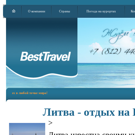
О компании
Страны
Погода на курортах
Ко
х в любой точке мира!
Литва - отдых на
>
Литва известна своими к