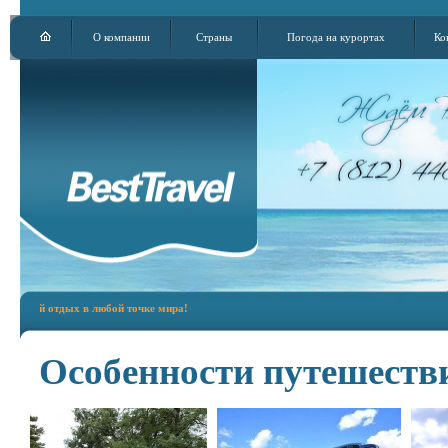
О компании
Страны
Погода на курортах
Ко
отдых в любой точке мира!
Особенности путешестви