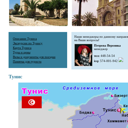
Наши менеджеры по данному направле
Описание Туниса
на Ваши вопросы!
Экскурсии по Тунису
Петрова Вероника
Карта Туниса
менеджер
Туры и цены
тел:
448-54-54
Визы и документы для поездки
icq:
574-001-942
Памятка для туриста
Тунис