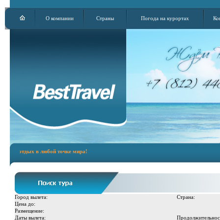
О компании
Страны
Погода на курортах
Ко
й отдых в любой точке мира!
Город вылета:
Страна:
Цена до:
Размещение:
Даты вылета:
Продолжительнос