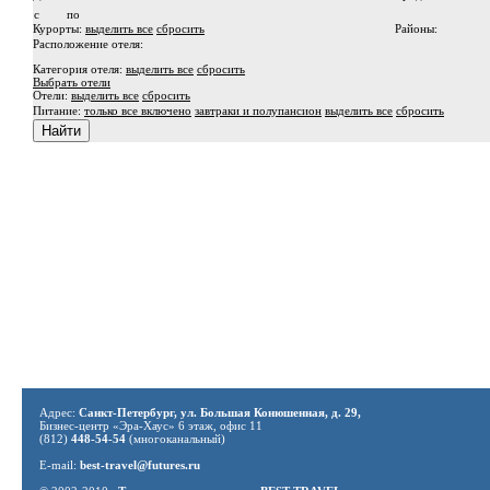
c
по
Курорты:
выделить все
сбросить
Районы:
Расположение отеля:
Категория отеля:
выделить все
сбросить
Выбрать отели
Отели:
выделить все
сбросить
Питание:
только все включено
завтраки и полупансион
выделить все
сбросить
Адрес:
Санкт-Петербург, ул. Большая Конюшенная, д. 29,
Бизнес-центр «Эра-Хаус» 6 этаж, офис 11
(812)
448-54-54
(многоканальный)
E-mail:
best-travel@futures.ru