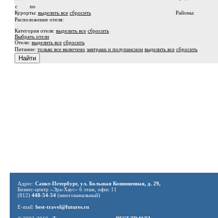
c
по
Курорты:
выделить все
сбросить
Районы:
Расположение отеля:
Категория отеля:
выделить все
сбросить
Выбрать отели
Отели:
выделить все
сбросить
Питание:
только все включено
завтраки и полупансион
выделить все
сбросить
Адрес:
Санкт-Петербург, ул. Большая Конюшенная, д. 29,
Бизнес-центр «Эра-Хаус» 6 этаж, офис 11
(812)
448-54-54
(многоканальный)
E-mail:
best-travel@futures.ru