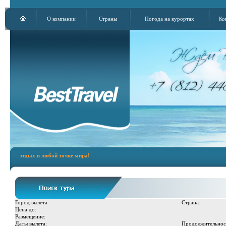
О компании
Страны
Погода на курортах
Ко
ый отдых в любой точке мира!
Город вылета:
Страна:
Цена до:
Размещение:
Даты вылета:
Продолжительнос