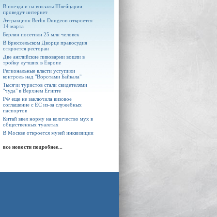
В поезда и на вокзалы Швейцарии
проведут интернет
Аттракцион Berlin Dungeon откроется
14 марта
Берлин посетили 25 млн человек
В Брюссельском Дворце правосудия
откроется ресторан
Две английские пивоварни вошли в
тройку лучших в Европе
Региональные власти уступили
контроль над "Воротами Байкала"
Тысячи туристов стали свидетелями
"чуда" в Верхнем Египте
РФ еще не заключила визовое
соглашение с ЕС из-за служебных
паспортов
Китай ввел норму на количество мух в
общественных туалетах
В Москве откроется музей инквизиции
все новости подробнее...