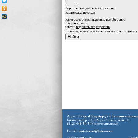
c
по
Курорты:
выделить все
сбросить
Расположение отеля:
Категория отеля:
выделить все
сбросить
Выбрать отели
Отели:
выделить все
сбросить
Питание:
только все включено
завтраки и полуп
Адрес:
Санкт-Петербург, ул. Большая Конюше
Бизнес-центр «Эра-Хаус» 6 этаж, офис 11
(812)
448-54-54
(многоканальный)
E-mail:
best-travel@futures.ru