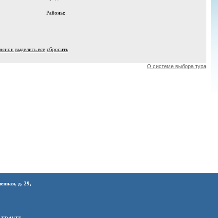
Районы:
ансион
выделить все
сбросить
О системе выбора тура
нная, д. 29,