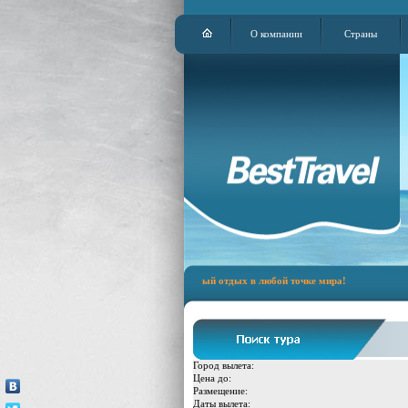
О компании
Страны
горные лыжи, пляжный и экскурсионный отдых в любой точке мира!
Город вылета:
Цена до:
Размещение:
Даты вылета: