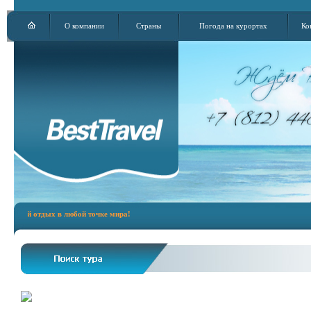
О компании
Страны
Погода на курортах
Ко
й отдых в любой точке мира!
Город вылета:
Санкт-Петербург
Номер
Страна:
Египет
Продо
Найдено 50 туров