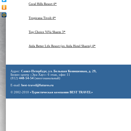
04.03.2013
Пн
Coral Hills Resort 4*
3
07.03.2013
Шарм-Эль-Шейх
Чт
04.03.2013
Пн
Tropicana Tivoli 4*
3
07.03.2013
Шарм-Эль-Шейх
Чт
04.03.2013
Пн
Top Choice ViVa Sharm 3*
3
07.03.2013
Шарм-Эль-Шейх
Чт
04.03.2013
Пн
Aida Better Life Resort (ex.Aida Hotel Sharm) 4*
3
07.03.2013
Шарм-Эль-Шейх
Чт
Адрес:
Санкт-Петербург, ул. Большая Конюшенная, д. 29,
Бизнес-центр «Эра-Хаус» 6 этаж, офис 11
(812)
448-54-54
(многоканальный)
E-mail:
best-travel@futures.ru
© 2002-2010
«Туристическая компания BEST TRAVEL»