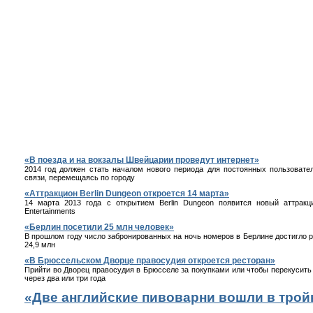
«В поезда и на вокзалы Швейцарии проведут интернет»
2014 год должен стать началом нового периода для постоянных пользовате
связи, перемещаясь по городу
«Аттракцион Berlin Dungeon откроется 14 марта»
14 марта 2013 года с открытием Berlin Dungeon появится новый аттракци
Entertainments
«Берлин посетили 25 млн человек»
В прошлом году число забронированных на ночь номеров в Берлине достигло р
24,9 млн
«В Брюссельском Дворце правосудия откроется ресторан»
Прийти во Дворец правосудия в Брюсселе за покупками или чтобы перекусит
через два или три года
«Две английские пивоварни вошли в трой